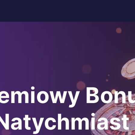
remiowy Bon
 Natychmiast