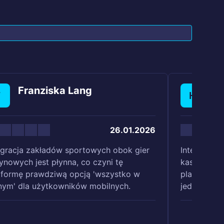
Franziska Lang
H
F
H
26.01.2026
egracja zakładów sportowych obok gier
Integracja
ynowych jest płynna, co czyni tę
kasynowych 
tformę prawdziwą opcją 'wszystko w
platformę 
nym' dla użytkowników mobilnych.
jednym' dl