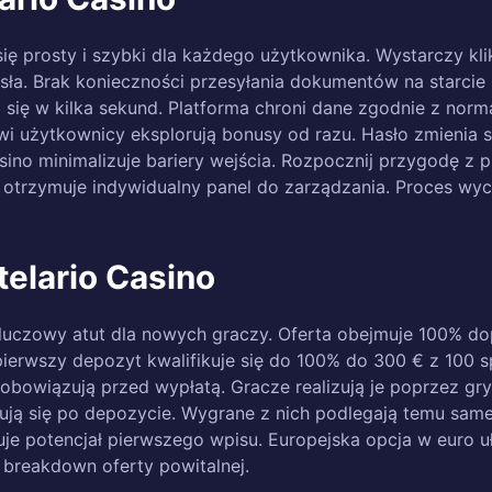
 się prosty i szybki dla każdego użytkownika. Wystarczy kli
sła. Brak konieczności przesyłania dokumentów na starcie
ą się w kilka sekund. Platforma chroni dane zgodnie z no
wi użytkownicy eksplorują bonusy od razu. Hasło zmienia s
asino minimalizuje bariery wejścia. Rozpocznij przygodę z p
 otrzymuje indywidualny panel do zarządzania. Proces wy
elario Casino
kluczowy atut dla nowych graczy. Oferta obejmuje 100% d
pierwszy depozyt kwalifikuje się do 100% do 300 € z 100
obowiązują przed wypłatą. Gracze realizują je poprzez gry
ją się po depozycie. Wygrane z nich podlegają temu samem
je potencjał pierwszego wpisu. Europejska opcja w euro uł
e breakdown oferty powitalnej.