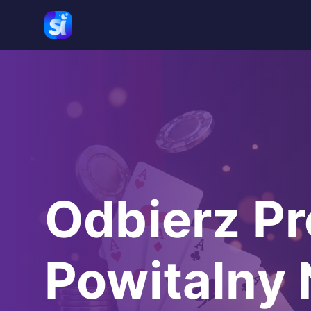
Odbierz P
Powitalny