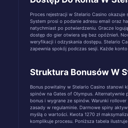
Proces rejestracji w Stelario Casino okazuje
System prosi o podanie adresu email oraz ha
natychmiast po potwierdzeniu. Gracze loguj
dostęp do gier otwiera się bez opóźnień. No
weryfikacji i odzyskania dostępu. Stelario C
zapewnia spokój podczas sesji. Każde konto
Struktura Bonusów W St
Bonus powitalny w Stelario Casino stanowi 
spinów na Gates of Olympus. Alternatywnie 
bonus i wygrane ze spinów. Warunki rollover 
zasady w regulaminie. Darmowe spiny aktywu
myślą o wartości. Kwota 1270 zł maksymalizu
komplikuje procesu. Poniższa tabela ilustruj