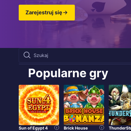
Zarejestruj się
Popularne gry
Sun of Egypt 4
Brick House
ThunderStr