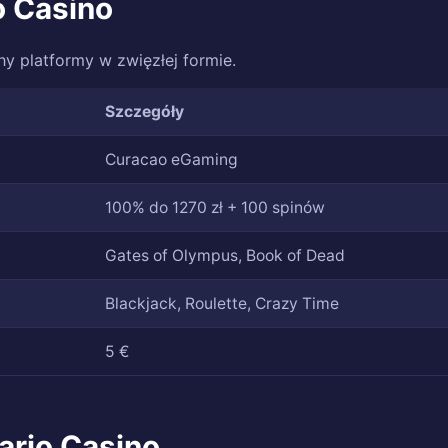
o Casino
 platformy w zwięzłej formie.
Szczegóły
Curacao eGaming
100% do 1270 zł + 100 spinów
Gates of Olympus, Book of Dead
Blackjack, Roulette, Crazy Time
5 €
ario Casino