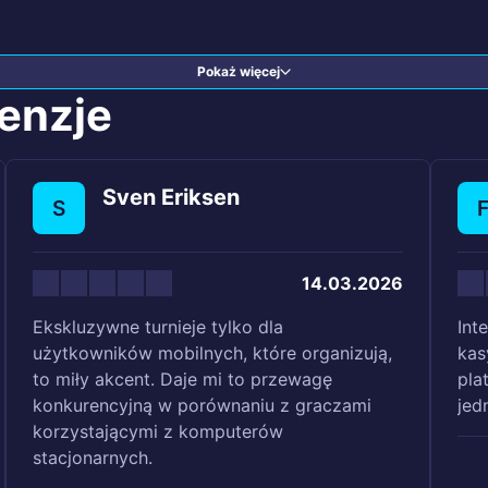
Pokaż więcej
cenzje
Sven Eriksen
S
14.03.2026
Ekskluzywne turnieje tylko dla
Int
użytkowników mobilnych, które organizują,
kas
to miły akcent. Daje mi to przewagę
pla
konkurencyjną w porównaniu z graczami
jed
korzystającymi z komputerów
stacjonarnych.